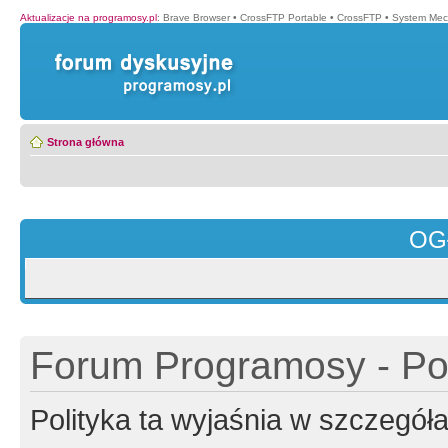
Aktualizacje na programosy.pl
:
Brave Browser
•
CrossFTP Portable
•
CrossFTP
•
System Mec
Strona główna
OG
Forum Programosy - Pol
Polityka ta wyjaśnia w szczegó