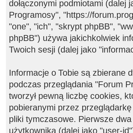
dołączonymi podmiotami (dalej j
Programosy", "https://forum.progr
"one", "ich", "skrypt phpBB", "
phpBB") używa jakichkolwiek in
Twoich sesji (dalej jako "informac
Informacje o Tobie są zbierane
podczas przeglądania "Forum P
tworzył pewną liczbę cookies, k
pobieranymi przez przeglądarkę
pliki tymczasowe. Pierwsze dwa 
użytkownika (dalej jako "user-id"