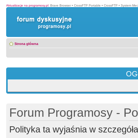
Aktualizacje na programosy.pl
:
Brave Browser
•
CrossFTP Portable
•
CrossFTP
•
System Mec
Strona główna
OG
Forum Programosy - Pol
Polityka ta wyjaśnia w szczegó