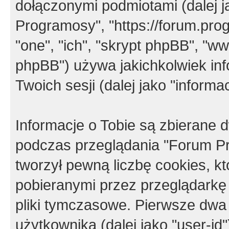
dołączonymi podmiotami (dalej j
Programosy", "https://forum.progr
"one", "ich", "skrypt phpBB", "
phpBB") używa jakichkolwiek in
Twoich sesji (dalej jako "informac
Informacje o Tobie są zbierane
podczas przeglądania "Forum P
tworzył pewną liczbę cookies, k
pobieranymi przez przeglądarkę
pliki tymczasowe. Pierwsze dwa 
użytkownika (dalej jako "user-id"