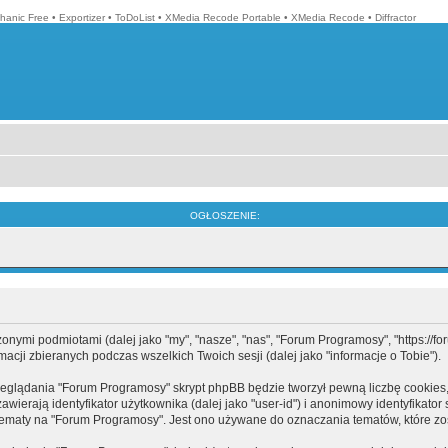
hanic Free
•
Exportizer
•
ToDoList
•
XMedia Recode Portable
•
XMedia Recode
•
Diffractor
OGŁOSZENIE:
mi podmiotami (dalej jako "my", "nasze", "nas", "Forum Programosy", "https://forum
cji zbieranych podczas wszelkich Twoich sesji (dalej jako "informacje o Tobie").
eglądania "Forum Programosy" skrypt phpBB będzie tworzył pewną liczbę cookies,
ierają identyfikator użytkownika (dalej jako "user-id") i anonimowy identyfikator 
tematy na "Forum Programosy". Jest ono używane do oznaczania tematów, które zos