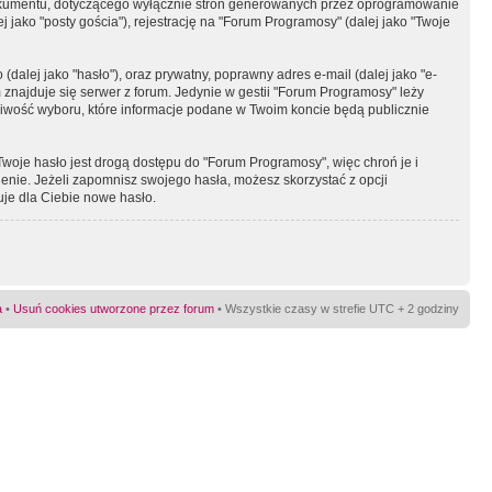
okumentu, dotyczącego wyłącznie stron generowanych przez oprogramowanie
 jako "posty gościa"), rejestrację na "Forum Programosy" (dalej jako "Twoje
dalej jako "hasło"), oraz prywatny, poprawny adres e-mail (dalej jako "e-
najduje się serwer z forum. Jedynie w gestii "Forum Programosy" leży
żliwość wyboru, które informacje podane w Twoim koncie będą publicznie
Twoje hasło jest drogą dostępu do "Forum Programosy", więc chroń je i
ienie. Jeżeli zapomnisz swojego hasła, możesz skorzystać z opcji
uje dla Ciebie nowe hasło.
a
•
Usuń cookies utworzone przez forum
• Wszystkie czasy w strefie UTC + 2 godziny