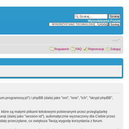
Wyszukiwarka Forum
Regulamin
FAQ
Rejestracja
Zaloguj
.programosy.pl") i phpBB (dalej jako "oni", "one", "ich", "skrypt phpBB",
 które są małymi plikami tekstowymi pobieranymi przez przeglądarkę
sesji (dalej jako "session-id"), automatycznie wyznaczony dla Ciebie przez
tały przeczytane, co zwiększa Twoją wygodę korzystania z forum.