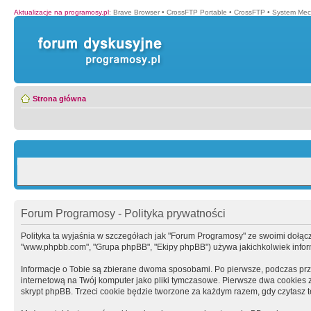
Aktualizacje na programosy.pl
:
Brave Browser
•
CrossFTP Portable
•
CrossFTP
•
System Mec
Strona główna
Forum Programosy - Polityka prywatności
Polityka ta wyjaśnia w szczegółach jak "Forum Programosy" ze swoimi dołączony
"www.phpbb.com", "Grupa phpBB", "Ekipy phpBB") używa jakichkolwiek informa
Informacje o Tobie są zbierane dwoma sposobami. Po pierwsze, podczas prz
internetową na Twój komputer jako pliki tymczasowe. Pierwsze dwa cookies zaw
skrypt phpBB. Trzeci cookie będzie tworzone za każdym razem, gdy czytasz 