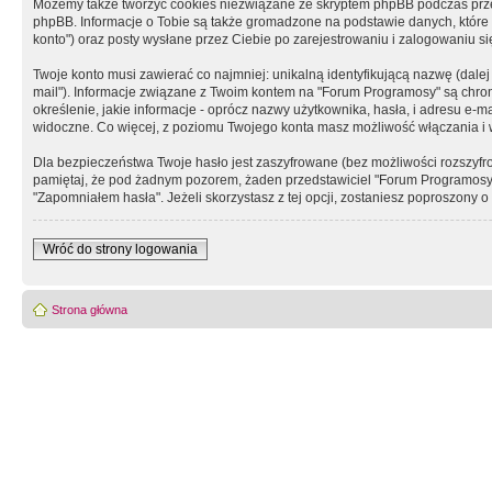
Możemy także tworzyć cookies niezwiązane ze skryptem phpBB podczas prz
phpBB. Informacje o Tobie są także gromadzone na podstawie danych, które do
konto") oraz posty wysłane przez Ciebie po zarejestrowaniu i zalogowaniu się 
Twoje konto musi zawierać co najmniej: unikalną identyfikującą nazwę (dalej
mail"). Informacje związane z Twoim kontem na "Forum Programosy" są chron
określenie, jakie informacje - oprócz nazwy użytkownika, hasła, i adresu 
widoczne. Co więcej, z poziomu Twojego konta masz możliwość włączania i
Dla bezpieczeństwa Twoje hasło jest zaszyfrowane (bez możliwości rozszyfro
pamiętaj, że pod żadnym pozorem, żaden przedstawiciel "Forum Programosy", 
"Zapomniałem hasła". Jeżeli skorzystasz z tej opcji, zostaniesz poproszony
Wróć do strony logowania
Strona główna