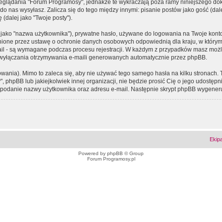
eglądania "Forum Programosy", jednakże te wykraczają poza ramy niniejszego d
 nas wysyłasz. Zalicza się do tego między innymi: pisanie postów jako gość (dalej
(dalej jako "Twoje posty").
 jako "nazwa użytkownika"), prywatne hasło, używane do logowania na Twoje konto (
ione przez ustawę o ochronie danych osobowych odpowiednią dla kraju, w którym z
e-mail - są wymagane podczas procesu rejestracji. W każdym z przypadków masz mo
 wyłączania otrzymywania e-maili generowanych automatycznie przez phpBB.
wania). Mimo to zaleca się, aby nie używać tego samego hasła na kilku stronach. 
phpBB lub jakiejkolwiek innej organizacji, nie będzie prosić Cię o jego udostępn
 o podanie nazwy użytkownika oraz adresu e-mail. Następnie skrypt phpBB wygener
Ekip
Powered by
phpBB
© Group
Forum Programosy.pl