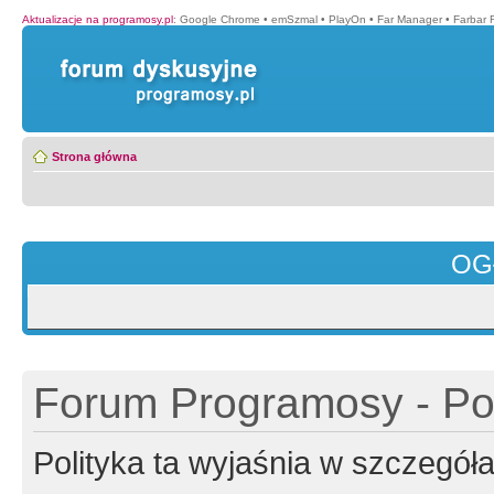
Aktualizacje na programosy.pl
:
Google Chrome
•
emSzmal
•
PlayOn
•
Far Manager
•
Farbar 
Strona główna
OG
Forum Programosy - Pol
Polityka ta wyjaśnia w szczegó