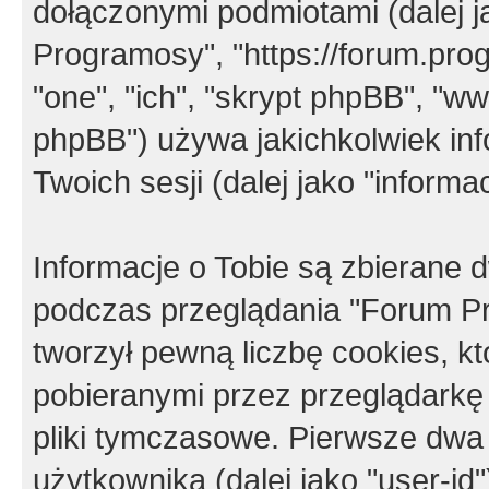
dołączonymi podmiotami (dalej j
Programosy", "https://forum.progr
"one", "ich", "skrypt phpBB", "
phpBB") używa jakichkolwiek in
Twoich sesji (dalej jako "informac
Informacje o Tobie są zbierane
podczas przeglądania "Forum P
tworzył pewną liczbę cookies, k
pobieranymi przez przeglądarkę
pliki tymczasowe. Pierwsze dwa 
użytkownika (dalej jako "user-id"