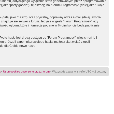
okumentu, dotyczącego wyłącznie stron generowanych przez oprogramowanie
 jako "posty gościa"), rejestrację na "Forum Programosy" (dalej jako "Twoje
dalej jako "hasło"), oraz prywatny, poprawny adres e-mail (dalej jako "e-
najduje się serwer z forum. Jedynie w gestii "Forum Programosy" leży
żliwość wyboru, które informacje podane w Twoim koncie będą publicznie
Twoje hasło jest drogą dostępu do "Forum Programosy", więc chroń je i
ienie. Jeżeli zapomnisz swojego hasła, możesz skorzystać z opcji
uje dla Ciebie nowe hasło.
a
•
Usuń cookies utworzone przez forum
• Wszystkie czasy w strefie UTC + 2 godziny