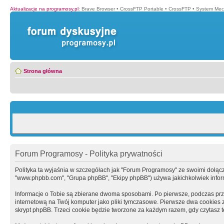
Aktualizacje na programosy.pl
:
Brave Browser
•
CrossFTP Portable
•
CrossFTP
•
System Mec
Strona główna
Forum Programosy - Polityka prywatności
Polityka ta wyjaśnia w szczegółach jak "Forum Programosy" ze swoimi dołączony
"www.phpbb.com", "Grupa phpBB", "Ekipy phpBB") używa jakichkolwiek informa
Informacje o Tobie są zbierane dwoma sposobami. Po pierwsze, podczas prz
internetową na Twój komputer jako pliki tymczasowe. Pierwsze dwa cookies zaw
skrypt phpBB. Trzeci cookie będzie tworzone za każdym razem, gdy czytasz 