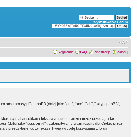
Wyszukiwarka Forum
Regulamin
FAQ
Rejestracja
Zaloguj
.programosy.pl") i phpBB (dalej jako "oni", "one", "ich", "skrypt phpBB",
 które są małymi plikami tekstowymi pobieranymi przez przeglądarkę
sesji (dalej jako "session-id"), automatycznie wyznaczony dla Ciebie przez
tały przeczytane, co zwiększa Twoją wygodę korzystania z forum.