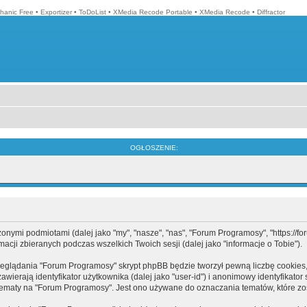
hanic Free
•
Exportizer
•
ToDoList
•
XMedia Recode Portable
•
XMedia Recode
•
Diffractor
OGŁOSZENIE:
mi podmiotami (dalej jako "my", "nasze", "nas", "Forum Programosy", "https://forum
cji zbieranych podczas wszelkich Twoich sesji (dalej jako "informacje o Tobie").
eglądania "Forum Programosy" skrypt phpBB będzie tworzył pewną liczbę cookies,
ierają identyfikator użytkownika (dalej jako "user-id") i anonimowy identyfikator 
tematy na "Forum Programosy". Jest ono używane do oznaczania tematów, które zos