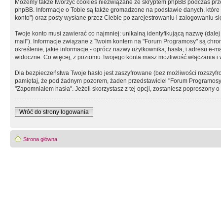
Możemy także tworzyć cookies niezwiązane ze skryptem phpBB podczas prz
phpBB. Informacje o Tobie są także gromadzone na podstawie danych, które do
konto") oraz posty wysłane przez Ciebie po zarejestrowaniu i zalogowaniu się 
Twoje konto musi zawierać co najmniej: unikalną identyfikującą nazwę (dalej
mail"). Informacje związane z Twoim kontem na "Forum Programosy" są chron
określenie, jakie informacje - oprócz nazwy użytkownika, hasła, i adresu 
widoczne. Co więcej, z poziomu Twojego konta masz możliwość włączania i
Dla bezpieczeństwa Twoje hasło jest zaszyfrowane (bez możliwości rozszyfro
pamiętaj, że pod żadnym pozorem, żaden przedstawiciel "Forum Programosy", 
"Zapomniałem hasła". Jeżeli skorzystasz z tej opcji, zostaniesz poproszony
Wróć do strony logowania
Strona główna