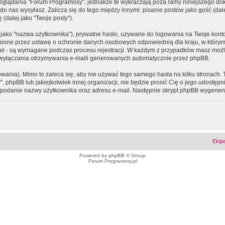
eglądania "Forum Programosy", jednakże te wykraczają poza ramy niniejszego d
 nas wysyłasz. Zalicza się do tego między innymi: pisanie postów jako gość (dalej
(dalej jako "Twoje posty").
 jako "nazwa użytkownika"), prywatne hasło, używane do logowania na Twoje konto (
ione przez ustawę o ochronie danych osobowych odpowiednią dla kraju, w którym z
e-mail - są wymagane podczas procesu rejestracji. W każdym z przypadków masz mo
 wyłączania otrzymywania e-maili generowanych automatycznie przez phpBB.
wania). Mimo to zaleca się, aby nie używać tego samego hasła na kilku stronach. 
phpBB lub jakiejkolwiek innej organizacji, nie będzie prosić Cię o jego udostępn
 o podanie nazwy użytkownika oraz adresu e-mail. Następnie skrypt phpBB wygener
Ekip
Powered by
phpBB
© Group
Forum Programosy.pl