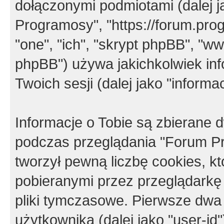
dołączonymi podmiotami (dalej j
Programosy", "https://forum.progr
"one", "ich", "skrypt phpBB", "
phpBB") używa jakichkolwiek in
Twoich sesji (dalej jako "informac
Informacje o Tobie są zbierane
podczas przeglądania "Forum P
tworzył pewną liczbę cookies, k
pobieranymi przez przeglądarkę
pliki tymczasowe. Pierwsze dwa 
użytkownika (dalej jako "user-id"