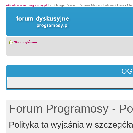
Aktualizacje na programosy.pl
:
Light Image Resizer
•
Rename Master
•
Helium
•
Opera
•
Chr
Strona główna
OG
Forum Programosy - Pol
Polityka ta wyjaśnia w szczegó