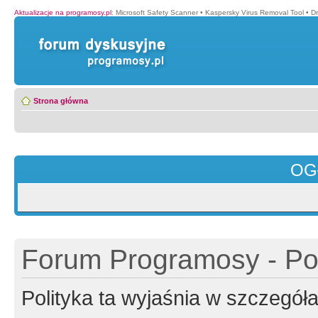
Aktualizacje na programosy.pl
:
Microsoft Safety Scanner
•
Kaspersky Virus Removal Tool
•
Dr
Strona główna
OG
Forum Programosy - Pol
Polityka ta wyjaśnia w szczegó