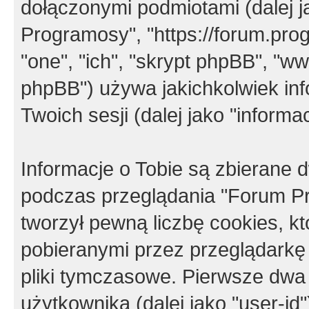
dołączonymi podmiotami (dalej j
Programosy", "https://forum.progr
"one", "ich", "skrypt phpBB", "
phpBB") używa jakichkolwiek in
Twoich sesji (dalej jako "informac
Informacje o Tobie są zbierane
podczas przeglądania "Forum P
tworzył pewną liczbę cookies, k
pobieranymi przez przeglądarkę
pliki tymczasowe. Pierwsze dwa 
użytkownika (dalej jako "user-id"