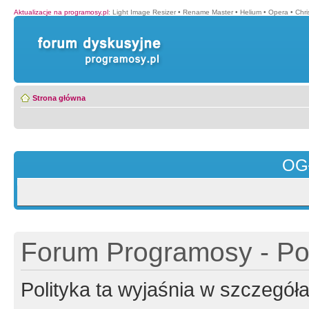
Aktualizacje na programosy.pl
:
Light Image Resizer
•
Rename Master
•
Helium
•
Opera
•
Chr
Strona główna
OG
Forum Programosy - Pol
Polityka ta wyjaśnia w szczegó