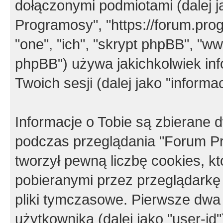
dołączonymi podmiotami (dalej j
Programosy", "https://forum.progr
"one", "ich", "skrypt phpBB", "
phpBB") używa jakichkolwiek in
Twoich sesji (dalej jako "informac
Informacje o Tobie są zbierane
podczas przeglądania "Forum P
tworzył pewną liczbę cookies, k
pobieranymi przez przeglądarkę
pliki tymczasowe. Pierwsze dwa 
użytkownika (dalej jako "user-id"