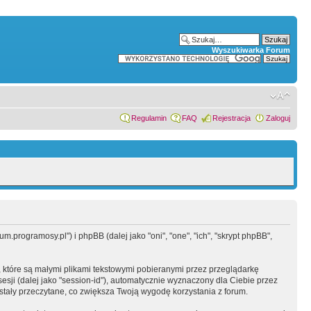
Wyszukiwarka Forum
Regulamin
FAQ
Rejestracja
Zaloguj
.programosy.pl") i phpBB (dalej jako "oni", "one", "ich", "skrypt phpBB",
 które są małymi plikami tekstowymi pobieranymi przez przeglądarkę
sesji (dalej jako "session-id"), automatycznie wyznaczony dla Ciebie przez
tały przeczytane, co zwiększa Twoją wygodę korzystania z forum.