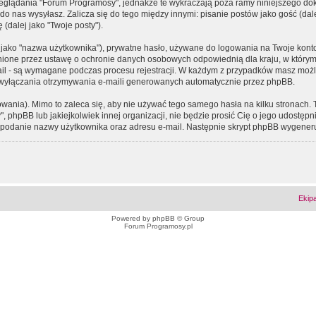
eglądania "Forum Programosy", jednakże te wykraczają poza ramy niniejszego d
 nas wysyłasz. Zalicza się do tego między innymi: pisanie postów jako gość (dalej
(dalej jako "Twoje posty").
 jako "nazwa użytkownika"), prywatne hasło, używane do logowania na Twoje konto (
ione przez ustawę o ochronie danych osobowych odpowiednią dla kraju, w którym z
e-mail - są wymagane podczas procesu rejestracji. W każdym z przypadków masz mo
 wyłączania otrzymywania e-maili generowanych automatycznie przez phpBB.
wania). Mimo to zaleca się, aby nie używać tego samego hasła na kilku stronach. 
phpBB lub jakiejkolwiek innej organizacji, nie będzie prosić Cię o jego udostępn
 o podanie nazwy użytkownika oraz adresu e-mail. Następnie skrypt phpBB wygener
Ekip
Powered by
phpBB
© Group
Forum Programosy.pl