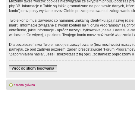
Możemy także tworzyć cookies niezwiązane ze skryptem phpBB podczas prz
phpBB. Informacje o Tobie są także gromadzone na podstawie danych, które do
konto") oraz posty wysłane przez Ciebie po zarejestrowaniu i zalogowaniu się 
Twoje konto musi zawierać co najmniej: unikalną identyfikującą nazwę (dalej
mail"). Informacje związane z Twoim kontem na "Forum Programosy" są chron
określenie, jakie informacje - oprócz nazwy użytkownika, hasła, i adresu 
widoczne. Co więcej, z poziomu Twojego konta masz możliwość włączania i
Dla bezpieczeństwa Twoje hasło jest zaszyfrowane (bez możliwości rozszyfro
pamiętaj, że pod żadnym pozorem, żaden przedstawiciel "Forum Programosy", 
"Zapomniałem hasła". Jeżeli skorzystasz z tej opcji, zostaniesz poproszony
Wróć do strony logowania
Strona główna