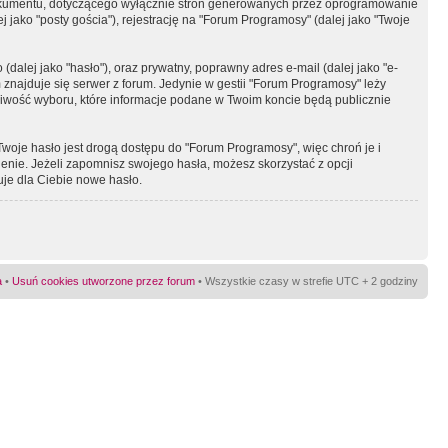
okumentu, dotyczącego wyłącznie stron generowanych przez oprogramowanie
 jako "posty gościa"), rejestrację na "Forum Programosy" (dalej jako "Twoje
dalej jako "hasło"), oraz prywatny, poprawny adres e-mail (dalej jako "e-
najduje się serwer z forum. Jedynie w gestii "Forum Programosy" leży
żliwość wyboru, które informacje podane w Twoim koncie będą publicznie
Twoje hasło jest drogą dostępu do "Forum Programosy", więc chroń je i
ienie. Jeżeli zapomnisz swojego hasła, możesz skorzystać z opcji
uje dla Ciebie nowe hasło.
a
•
Usuń cookies utworzone przez forum
• Wszystkie czasy w strefie UTC + 2 godziny