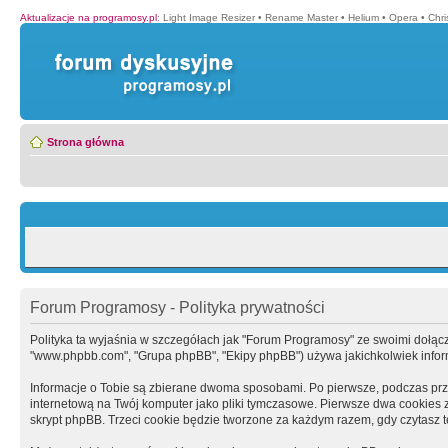
Aktualizacje na programosy.pl
:
Light Image Resizer
•
Rename Master
•
Helium
•
Opera
•
Chr
Strona główna
Forum Programosy - Polityka prywatności
Polityka ta wyjaśnia w szczegółach jak "Forum Programosy" ze swoimi dołączony
"www.phpbb.com", "Grupa phpBB", "Ekipy phpBB") używa jakichkolwiek informa
Informacje o Tobie są zbierane dwoma sposobami. Po pierwsze, podczas prz
internetową na Twój komputer jako pliki tymczasowe. Pierwsze dwa cookies zaw
skrypt phpBB. Trzeci cookie będzie tworzone za każdym razem, gdy czytasz 