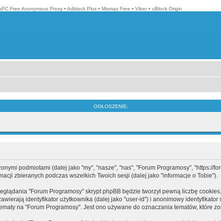
isPC Free Anonymous Proxy
•
Adblock Plus
•
Mixmax Free
•
Viber
•
uBlock Origin
OGŁOSZENIE:
mi podmiotami (dalej jako "my", "nasze", "nas", "Forum Programosy", "https://forum
cji zbieranych podczas wszelkich Twoich sesji (dalej jako "informacje o Tobie").
eglądania "Forum Programosy" skrypt phpBB będzie tworzył pewną liczbę cookies,
ierają identyfikator użytkownika (dalej jako "user-id") i anonimowy identyfikator 
tematy na "Forum Programosy". Jest ono używane do oznaczania tematów, które zos