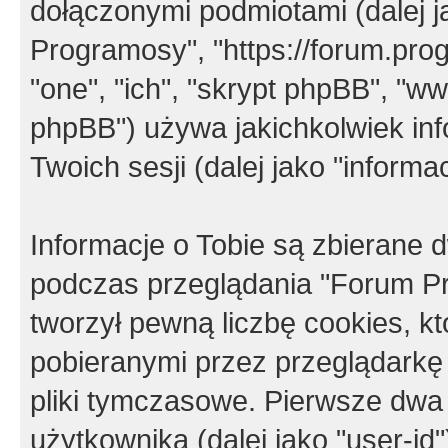
dołączonymi podmiotami (dalej j
Programosy", "https://forum.progr
"one", "ich", "skrypt phpBB", "
phpBB") używa jakichkolwiek in
Twoich sesji (dalej jako "informac
Informacje o Tobie są zbierane
podczas przeglądania "Forum P
tworzył pewną liczbę cookies, k
pobieranymi przez przeglądarkę
pliki tymczasowe. Pierwsze dwa 
użytkownika (dalej jako "user-id"