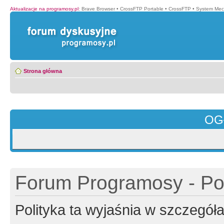
Aktualizacje na programosy.pl
:
Brave Browser
•
CrossFTP Portable
•
CrossFTP
•
System Mec
Strona główna
OG
Forum Programosy - Pol
Polityka ta wyjaśnia w szczegó