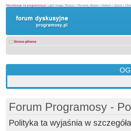
Aktualizacje na programosy.pl
:
Light Image Resizer
•
Rename Master
•
Helium
•
Opera
•
Chr
Strona główna
OG
Forum Programosy - Pol
Polityka ta wyjaśnia w szczegó