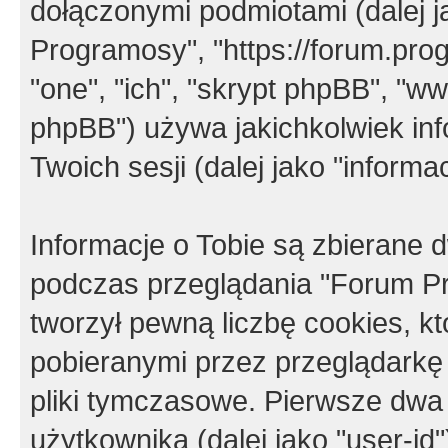
dołączonymi podmiotami (dalej j
Programosy", "https://forum.progr
"one", "ich", "skrypt phpBB", "
phpBB") używa jakichkolwiek in
Twoich sesji (dalej jako "informac
Informacje o Tobie są zbierane
podczas przeglądania "Forum P
tworzył pewną liczbę cookies, k
pobieranymi przez przeglądarkę
pliki tymczasowe. Pierwsze dwa 
użytkownika (dalej jako "user-id"