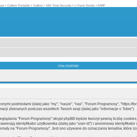
ase
•
Calibre Portable
•
Calibre
•
360 Total Security
•
n-Track Studio
•
AIMP
OGŁOSZENIE:
mi podmiotami (dalej jako "my", "nasze", "nas", "Forum Programosy", "https://forum
cji zbieranych podczas wszelkich Twoich sesji (dalej jako "informacje o Tobie").
eglądania "Forum Programosy" skrypt phpBB będzie tworzył pewną liczbę cookies,
ierają identyfikator użytkownika (dalej jako "user-id") i anonimowy identyfikator 
tematy na "Forum Programosy". Jest ono używane do oznaczania tematów, które zos