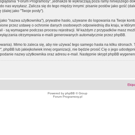
eglądania "Forum Programosy", jednakże te wykraczają poza ramy niniejszego d
 nas wysyłasz. Zalicza się do tego między innymi: pisanie postów jako gość (dalej
(dalej jako "Twoje posty").
 jako "nazwa użytkownika"), prywatne hasło, używane do logowania na Twoje konto (
ione przez ustawę o ochronie danych osobowych odpowiednią dla kraju, w którym z
e-mail - są wymagane podczas procesu rejestracji. W każdym z przypadków masz mo
 wyłączania otrzymywania e-maili generowanych automatycznie przez phpBB.
wania). Mimo to zaleca się, aby nie używać tego samego hasła na kilku stronach. 
phpBB lub jakiejkolwiek innej organizacji, nie będzie prosić Cię o jego udostępn
 o podanie nazwy użytkownika oraz adresu e-mail. Następnie skrypt phpBB wygener
Ekip
Powered by
phpBB
© Group
Forum Programosy.pl