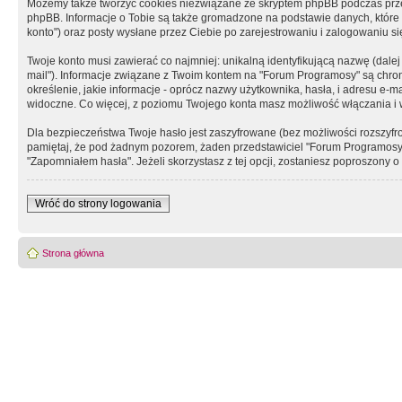
Możemy także tworzyć cookies niezwiązane ze skryptem phpBB podczas prz
phpBB. Informacje o Tobie są także gromadzone na podstawie danych, które do
konto") oraz posty wysłane przez Ciebie po zarejestrowaniu i zalogowaniu się 
Twoje konto musi zawierać co najmniej: unikalną identyfikującą nazwę (dalej
mail"). Informacje związane z Twoim kontem na "Forum Programosy" są chron
określenie, jakie informacje - oprócz nazwy użytkownika, hasła, i adresu 
widoczne. Co więcej, z poziomu Twojego konta masz możliwość włączania i
Dla bezpieczeństwa Twoje hasło jest zaszyfrowane (bez możliwości rozszyfro
pamiętaj, że pod żadnym pozorem, żaden przedstawiciel "Forum Programosy", 
"Zapomniałem hasła". Jeżeli skorzystasz z tej opcji, zostaniesz poproszony
Wróć do strony logowania
Strona główna