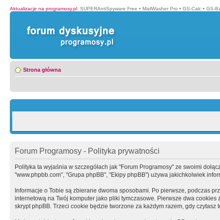
Aktualizacje na programosy.pl
:
SUPERAntiSpyware Free
•
MailWasher Pro
•
GS-Calc
•
GS-B
Strona główna
Forum Programosy - Polityka prywatności
Polityka ta wyjaśnia w szczegółach jak "Forum Programosy" ze swoimi dołączony
"www.phpbb.com", "Grupa phpBB", "Ekipy phpBB") używa jakichkolwiek informa
Informacje o Tobie są zbierane dwoma sposobami. Po pierwsze, podczas prz
internetową na Twój komputer jako pliki tymczasowe. Pierwsze dwa cookies zaw
skrypt phpBB. Trzeci cookie będzie tworzone za każdym razem, gdy czytasz 