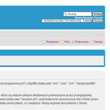
Wyszukiwarka Forum
Regulamin
FAQ
Rejestracja
Zaloguj
.programosy.pl") i phpBB (dalej jako "oni", "one", "ich", "skrypt phpBB",
 które są małymi plikami tekstowymi pobieranymi przez przeglądarkę
sesji (dalej jako "session-id"), automatycznie wyznaczony dla Ciebie przez
tały przeczytane, co zwiększa Twoją wygodę korzystania z forum.