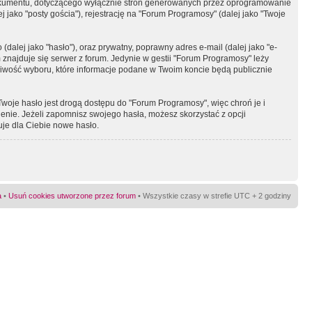
okumentu, dotyczącego wyłącznie stron generowanych przez oprogramowanie
 jako "posty gościa"), rejestrację na "Forum Programosy" (dalej jako "Twoje
dalej jako "hasło"), oraz prywatny, poprawny adres e-mail (dalej jako "e-
najduje się serwer z forum. Jedynie w gestii "Forum Programosy" leży
żliwość wyboru, które informacje podane w Twoim koncie będą publicznie
Twoje hasło jest drogą dostępu do "Forum Programosy", więc chroń je i
ienie. Jeżeli zapomnisz swojego hasła, możesz skorzystać z opcji
uje dla Ciebie nowe hasło.
a
•
Usuń cookies utworzone przez forum
• Wszystkie czasy w strefie UTC + 2 godziny