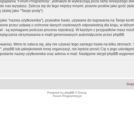
eglądania "Forum Programosy", jednakże te wykraczają poza ramy niniejszego d
 nas wysyłasz. Zalicza się do tego między innymi: pisanie postów jako gość (dalej
(dalej jako "Twoje posty").
 jako "nazwa użytkownika"), prywatne hasło, używane do logowania na Twoje konto (
ione przez ustawę o ochronie danych osobowych odpowiednią dla kraju, w którym z
e-mail - są wymagane podczas procesu rejestracji. W każdym z przypadków masz mo
 wyłączania otrzymywania e-maili generowanych automatycznie przez phpBB.
wania). Mimo to zaleca się, aby nie używać tego samego hasła na kilku stronach. 
phpBB lub jakiejkolwiek innej organizacji, nie będzie prosić Cię o jego udostępn
 o podanie nazwy użytkownika oraz adresu e-mail. Następnie skrypt phpBB wygener
Ekip
Powered by
phpBB
© Group
Forum Programosy.pl