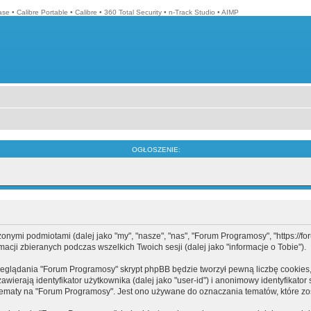
ase
•
Calibre Portable
•
Calibre
•
360 Total Security
•
n-Track Studio
•
AIMP
OGŁOSZENIE:
mi podmiotami (dalej jako "my", "nasze", "nas", "Forum Programosy", "https://forum
cji zbieranych podczas wszelkich Twoich sesji (dalej jako "informacje o Tobie").
eglądania "Forum Programosy" skrypt phpBB będzie tworzył pewną liczbę cookies,
ierają identyfikator użytkownika (dalej jako "user-id") i anonimowy identyfikator 
tematy na "Forum Programosy". Jest ono używane do oznaczania tematów, które zos