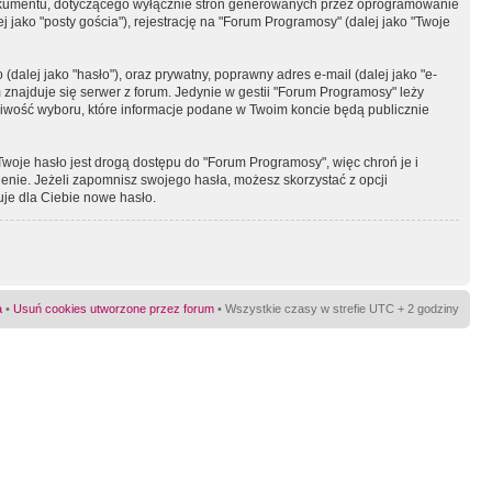
okumentu, dotyczącego wyłącznie stron generowanych przez oprogramowanie
 jako "posty gościa"), rejestrację na "Forum Programosy" (dalej jako "Twoje
dalej jako "hasło"), oraz prywatny, poprawny adres e-mail (dalej jako "e-
najduje się serwer z forum. Jedynie w gestii "Forum Programosy" leży
żliwość wyboru, które informacje podane w Twoim koncie będą publicznie
Twoje hasło jest drogą dostępu do "Forum Programosy", więc chroń je i
ienie. Jeżeli zapomnisz swojego hasła, możesz skorzystać z opcji
uje dla Ciebie nowe hasło.
a
•
Usuń cookies utworzone przez forum
• Wszystkie czasy w strefie UTC + 2 godziny