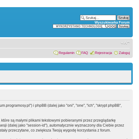
Wyszukiwarka Forum
Regulamin
FAQ
Rejestracja
Zaloguj
.programosy.pl") i phpBB (dalej jako "oni", "one", "ich", "skrypt phpBB",
 które są małymi plikami tekstowymi pobieranymi przez przeglądarkę
sesji (dalej jako "session-id"), automatycznie wyznaczony dla Ciebie przez
tały przeczytane, co zwiększa Twoją wygodę korzystania z forum.