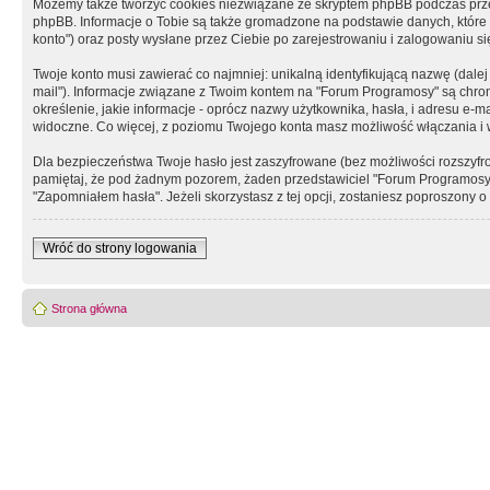
Możemy także tworzyć cookies niezwiązane ze skryptem phpBB podczas prz
phpBB. Informacje o Tobie są także gromadzone na podstawie danych, które do
konto") oraz posty wysłane przez Ciebie po zarejestrowaniu i zalogowaniu się 
Twoje konto musi zawierać co najmniej: unikalną identyfikującą nazwę (dalej
mail"). Informacje związane z Twoim kontem na "Forum Programosy" są chron
określenie, jakie informacje - oprócz nazwy użytkownika, hasła, i adresu 
widoczne. Co więcej, z poziomu Twojego konta masz możliwość włączania i
Dla bezpieczeństwa Twoje hasło jest zaszyfrowane (bez możliwości rozszyfro
pamiętaj, że pod żadnym pozorem, żaden przedstawiciel "Forum Programosy", 
"Zapomniałem hasła". Jeżeli skorzystasz z tej opcji, zostaniesz poproszony
Wróć do strony logowania
Strona główna