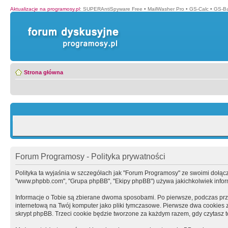
Aktualizacje na programosy.pl
:
SUPERAntiSpyware Free
•
MailWasher Pro
•
GS-Calc
•
GS-B
Strona główna
Forum Programosy - Polityka prywatności
Polityka ta wyjaśnia w szczegółach jak "Forum Programosy" ze swoimi dołączony
"www.phpbb.com", "Grupa phpBB", "Ekipy phpBB") używa jakichkolwiek informa
Informacje o Tobie są zbierane dwoma sposobami. Po pierwsze, podczas prz
internetową na Twój komputer jako pliki tymczasowe. Pierwsze dwa cookies zaw
skrypt phpBB. Trzeci cookie będzie tworzone za każdym razem, gdy czytasz 