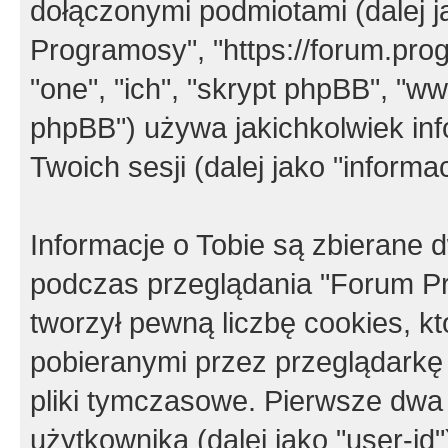
dołączonymi podmiotami (dalej j
Programosy", "https://forum.progr
"one", "ich", "skrypt phpBB", "
phpBB") używa jakichkolwiek in
Twoich sesji (dalej jako "informac
Informacje o Tobie są zbierane
podczas przeglądania "Forum P
tworzył pewną liczbę cookies, k
pobieranymi przez przeglądarkę
pliki tymczasowe. Pierwsze dwa 
użytkownika (dalej jako "user-id"