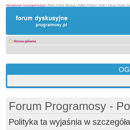
Aktualizacje na programosy.pl
:
IDrive Online Backup
•
Adlice Protect
•
Anki
•
Visual Studio C
Strona główna
OG
Forum Programosy - Pol
Polityka ta wyjaśnia w szczegó