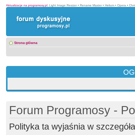
Aktualizacje na programosy.pl
:
Light Image Resizer
•
Rename Master
•
Helium
•
Opera
•
Chr
Strona główna
OG
Forum Programosy - Pol
Polityka ta wyjaśnia w szczegó