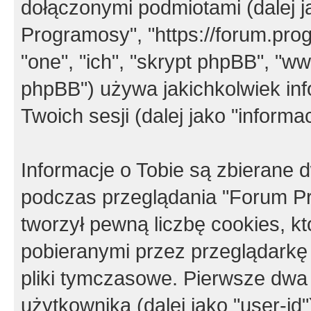
dołączonymi podmiotami (dalej j
Programosy", "https://forum.progr
"one", "ich", "skrypt phpBB", "
phpBB") używa jakichkolwiek in
Twoich sesji (dalej jako "informac
Informacje o Tobie są zbierane
podczas przeglądania "Forum P
tworzył pewną liczbę cookies, k
pobieranymi przez przeglądarkę
pliki tymczasowe. Pierwsze dwa 
użytkownika (dalej jako "user-id"