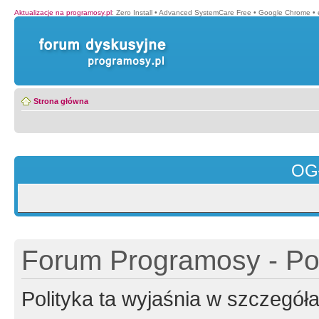
Aktualizacje na programosy.pl
:
Zero Install
•
Advanced SystemCare Free
•
Google Chrome
•
Strona główna
OG
Forum Programosy - Pol
Polityka ta wyjaśnia w szczegó