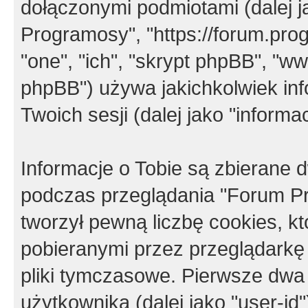
dołączonymi podmiotami (dalej j
Programosy", "https://forum.progr
"one", "ich", "skrypt phpBB", "
phpBB") używa jakichkolwiek in
Twoich sesji (dalej jako "informac
Informacje o Tobie są zbierane
podczas przeglądania "Forum P
tworzył pewną liczbę cookies, k
pobieranymi przez przeglądarkę
pliki tymczasowe. Pierwsze dwa 
użytkownika (dalej jako "user-id"