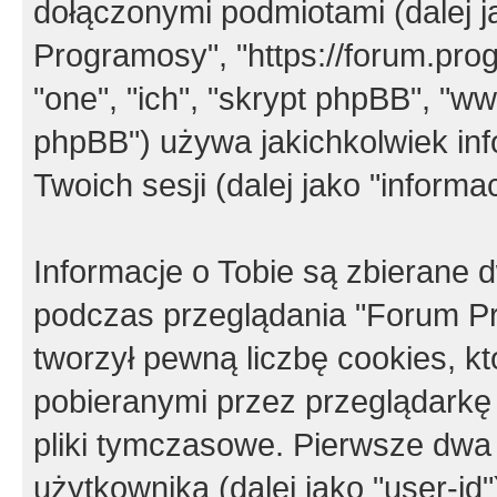
dołączonymi podmiotami (dalej j
Programosy", "https://forum.progr
"one", "ich", "skrypt phpBB", "
phpBB") używa jakichkolwiek in
Twoich sesji (dalej jako "informac
Informacje o Tobie są zbierane
podczas przeglądania "Forum P
tworzył pewną liczbę cookies, k
pobieranymi przez przeglądarkę
pliki tymczasowe. Pierwsze dwa 
użytkownika (dalej jako "user-id"