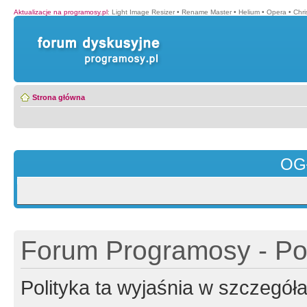
Aktualizacje na programosy.pl
:
Light Image Resizer
•
Rename Master
•
Helium
•
Opera
•
Chr
Strona główna
OG
Forum Programosy - Pol
Polityka ta wyjaśnia w szczegó