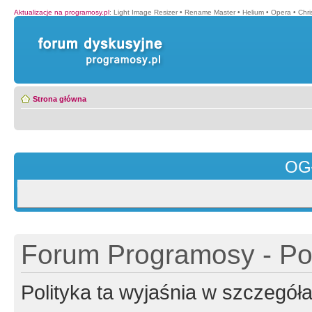
Aktualizacje na programosy.pl
:
Light Image Resizer
•
Rename Master
•
Helium
•
Opera
•
Chr
Strona główna
OG
Forum Programosy - Pol
Polityka ta wyjaśnia w szczegó