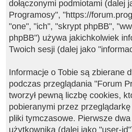
dołączonymi podmiotami (dalej j
Programosy", "https://forum.progr
"one", "ich", "skrypt phpBB", "
phpBB") używa jakichkolwiek in
Twoich sesji (dalej jako "informac
Informacje o Tobie są zbierane
podczas przeglądania "Forum P
tworzył pewną liczbę cookies, k
pobieranymi przez przeglądarkę
pliki tymczasowe. Pierwsze dwa 
użytkownika (dalej jako "user-id"