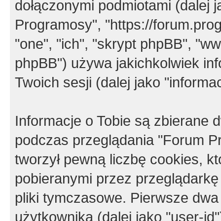
dołączonymi podmiotami (dalej j
Programosy", "https://forum.progr
"one", "ich", "skrypt phpBB", "
phpBB") używa jakichkolwiek in
Twoich sesji (dalej jako "informac
Informacje o Tobie są zbierane
podczas przeglądania "Forum P
tworzył pewną liczbę cookies, k
pobieranymi przez przeglądarkę
pliki tymczasowe. Pierwsze dwa 
użytkownika (dalej jako "user-id"