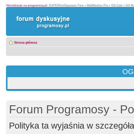
Aktualizacje na programosy.pl
:
SUPERAntiSpyware Free
•
MailWasher Pro
•
GS-Calc
•
GS-B
Strona główna
OG
Forum Programosy - Pol
Polityka ta wyjaśnia w szczegó