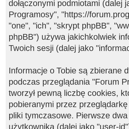
dołączonymi podmiotami (dalej j
Programosy", "https://forum.progr
"one", "ich", "skrypt phpBB", "
phpBB") używa jakichkolwiek in
Twoich sesji (dalej jako "informac
Informacje o Tobie są zbierane
podczas przeglądania "Forum P
tworzył pewną liczbę cookies, k
pobieranymi przez przeglądarkę
pliki tymczasowe. Pierwsze dwa 
użytkownika (dalej jako "user-id"