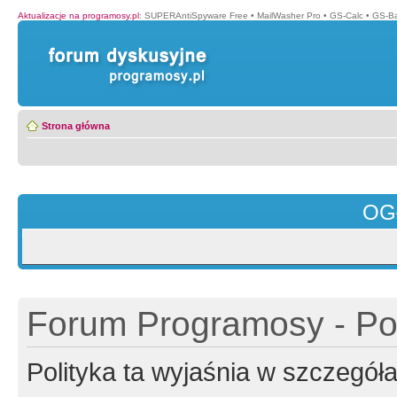
Aktualizacje na programosy.pl
:
SUPERAntiSpyware Free
•
MailWasher Pro
•
GS-Calc
•
GS-B
Strona główna
OG
Forum Programosy - Pol
Polityka ta wyjaśnia w szczegó