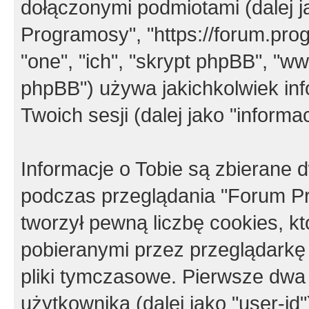
dołączonymi podmiotami (dalej j
Programosy", "https://forum.progr
"one", "ich", "skrypt phpBB", "
phpBB") używa jakichkolwiek in
Twoich sesji (dalej jako "informac
Informacje o Tobie są zbierane
podczas przeglądania "Forum P
tworzył pewną liczbę cookies, k
pobieranymi przez przeglądarkę
pliki tymczasowe. Pierwsze dwa 
użytkownika (dalej jako "user-id"