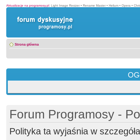
Aktualizacje na programosy.pl
:
Light Image Resizer
•
Rename Master
•
Helium
•
Opera
•
Chr
Strona główna
OG
Forum Programosy - Pol
Polityka ta wyjaśnia w szczegó