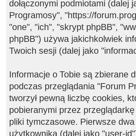
dołączonymi podmiotami (dalej j
Programosy", "https://forum.progr
"one", "ich", "skrypt phpBB", "
phpBB") używa jakichkolwiek in
Twoich sesji (dalej jako "informac
Informacje o Tobie są zbierane
podczas przeglądania "Forum P
tworzył pewną liczbę cookies, k
pobieranymi przez przeglądarkę
pliki tymczasowe. Pierwsze dwa 
użytkownika (dalej jako "user-id"