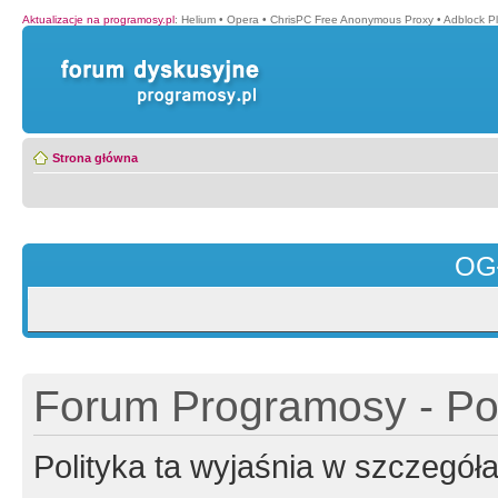
Aktualizacje na programosy.pl
:
Helium
•
Opera
•
ChrisPC Free Anonymous Proxy
•
Adblock P
Strona główna
OG
Forum Programosy - Pol
Polityka ta wyjaśnia w szczegó