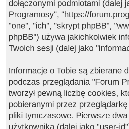
dołączonymi podmiotami (dalej j
Programosy", "https://forum.progr
"one", "ich", "skrypt phpBB", "
phpBB") używa jakichkolwiek in
Twoich sesji (dalej jako "informac
Informacje o Tobie są zbierane
podczas przeglądania "Forum P
tworzył pewną liczbę cookies, k
pobieranymi przez przeglądarkę
pliki tymczasowe. Pierwsze dwa 
użytkownika (dalej jako "user-id"