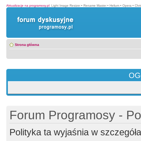
Aktualizacje na programosy.pl
:
Light Image Resizer
•
Rename Master
•
Helium
•
Opera
•
Chr
Strona główna
OG
Forum Programosy - Pol
Polityka ta wyjaśnia w szczegó