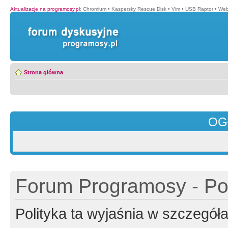
Aktualizacje na programosy.pl
:
Chromium
•
Kaspersky Rescue Disk
•
Vim
•
USB Raptor
•
Web
Strona główna
OG
Forum Programosy - Pol
Polityka ta wyjaśnia w szczegó