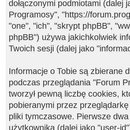
dołączonymi podmiotami (dalej j
Programosy", "https://forum.progr
"one", "ich", "skrypt phpBB", "
phpBB") używa jakichkolwiek in
Twoich sesji (dalej jako "informac
Informacje o Tobie są zbierane
podczas przeglądania "Forum P
tworzył pewną liczbę cookies, k
pobieranymi przez przeglądarkę
pliki tymczasowe. Pierwsze dwa 
użytkownika (dalej jako "user-id"