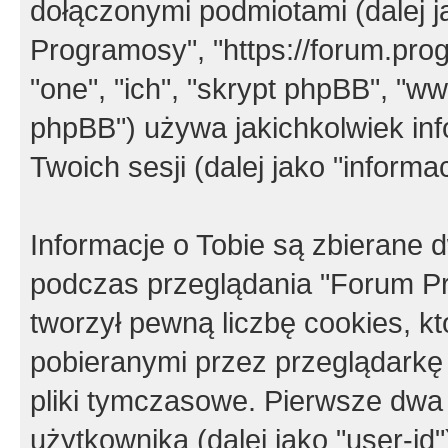
dołączonymi podmiotami (dalej j
Programosy", "https://forum.progr
"one", "ich", "skrypt phpBB", "
phpBB") używa jakichkolwiek in
Twoich sesji (dalej jako "informac
Informacje o Tobie są zbierane
podczas przeglądania "Forum P
tworzył pewną liczbę cookies, k
pobieranymi przez przeglądarkę
pliki tymczasowe. Pierwsze dwa 
użytkownika (dalej jako "user-id"