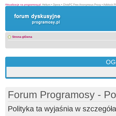
Aktualizacje na programosy.pl
:
Helium
•
Opera
•
ChrisPC Free Anonymous Proxy
•
Adblock P
Strona główna
OG
Forum Programosy - Pol
Polityka ta wyjaśnia w szczegó