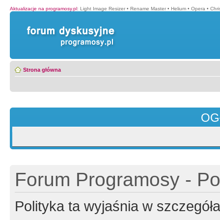
Aktualizacje na programosy.pl
:
Light Image Resizer
•
Rename Master
•
Helium
•
Opera
•
Chr
Strona główna
OG
Forum Programosy - Pol
Polityka ta wyjaśnia w szczegó