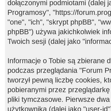
dołączonymi podmiotami (dalej j
Programosy", "https://forum.progr
"one", "ich", "skrypt phpBB", "
phpBB") używa jakichkolwiek in
Twoich sesji (dalej jako "informac
Informacje o Tobie są zbierane
podczas przeglądania "Forum P
tworzył pewną liczbę cookies, k
pobieranymi przez przeglądarkę
pliki tymczasowe. Pierwsze dwa 
użytkownika (dalej jako "user-id"