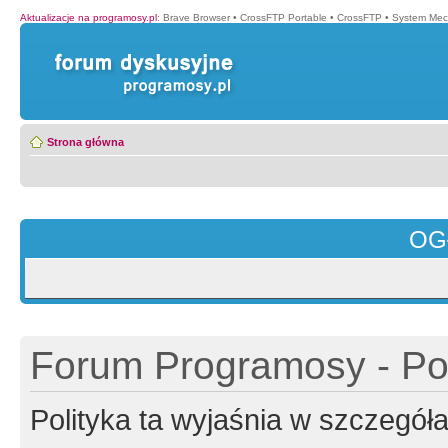
Aktualizacje na programosy.pl
:
Brave Browser
•
CrossFTP Portable
•
CrossFTP
•
System Mec
Strona główna
OG
Forum Programosy - Pol
Polityka ta wyjaśnia w szczegó