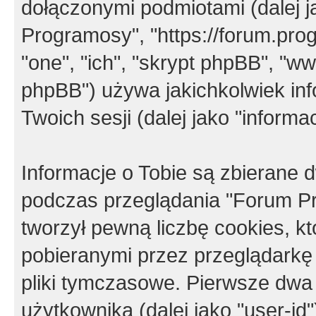
dołączonymi podmiotami (dalej j
Programosy", "https://forum.progr
"one", "ich", "skrypt phpBB", "
phpBB") używa jakichkolwiek in
Twoich sesji (dalej jako "informac
Informacje o Tobie są zbierane
podczas przeglądania "Forum P
tworzył pewną liczbę cookies, k
pobieranymi przez przeglądarkę
pliki tymczasowe. Pierwsze dwa 
użytkownika (dalej jako "user-id"