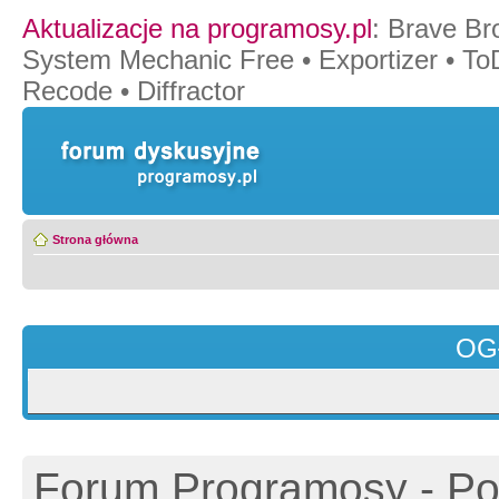
Aktualizacje na programosy.pl
:
Brave Br
System Mechanic Free
•
Exportizer
•
To
Recode
•
Diffractor
Strona główna
OG
Forum Programosy - Pol