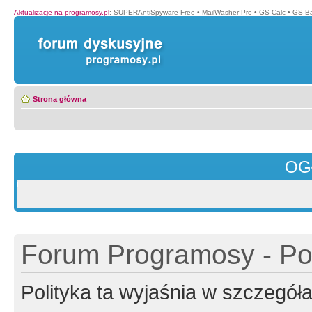
Aktualizacje na programosy.pl
:
SUPERAntiSpyware Free
•
MailWasher Pro
•
GS-Calc
•
GS-B
Strona główna
OG
Forum Programosy - Pol
Polityka ta wyjaśnia w szczegó