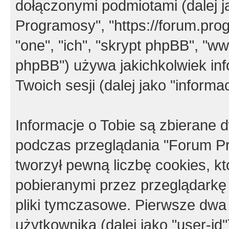
dołączonymi podmiotami (dalej j
Programosy", "https://forum.progr
"one", "ich", "skrypt phpBB", "
phpBB") używa jakichkolwiek in
Twoich sesji (dalej jako "informac
Informacje o Tobie są zbierane
podczas przeglądania "Forum P
tworzył pewną liczbę cookies, k
pobieranymi przez przeglądarkę
pliki tymczasowe. Pierwsze dwa 
użytkownika (dalej jako "user-id"