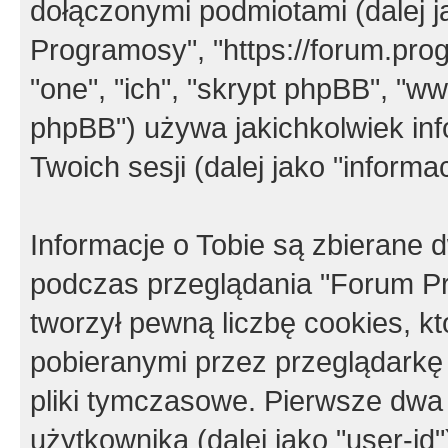
dołączonymi podmiotami (dalej j
Programosy", "https://forum.progr
"one", "ich", "skrypt phpBB", "
phpBB") używa jakichkolwiek in
Twoich sesji (dalej jako "informac
Informacje o Tobie są zbierane
podczas przeglądania "Forum P
tworzył pewną liczbę cookies, k
pobieranymi przez przeglądarkę
pliki tymczasowe. Pierwsze dwa 
użytkownika (dalej jako "user-id"