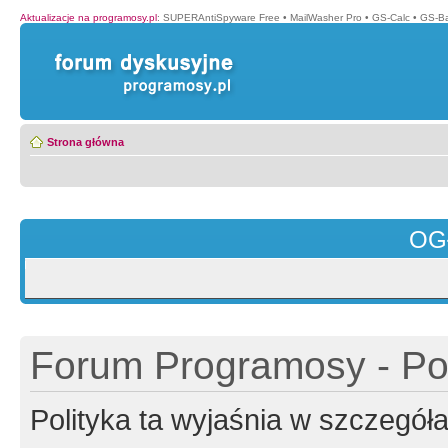
Aktualizacje na programosy.pl
:
SUPERAntiSpyware Free
•
MailWasher Pro
•
GS-Calc
•
GS-B
Strona główna
OG
Forum Programosy - Pol
Polityka ta wyjaśnia w szczegó