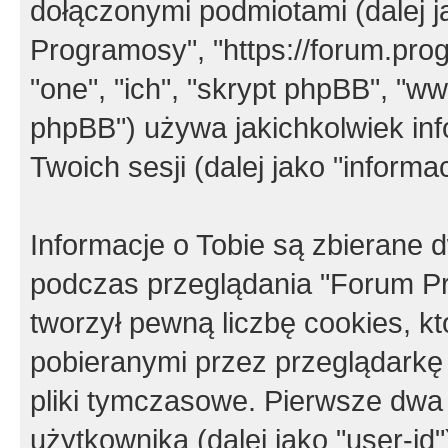
dołączonymi podmiotami (dalej j
Programosy", "https://forum.progr
"one", "ich", "skrypt phpBB", "
phpBB") używa jakichkolwiek in
Twoich sesji (dalej jako "informac
Informacje o Tobie są zbierane
podczas przeglądania "Forum P
tworzył pewną liczbę cookies, k
pobieranymi przez przeglądarkę
pliki tymczasowe. Pierwsze dwa 
użytkownika (dalej jako "user-id"