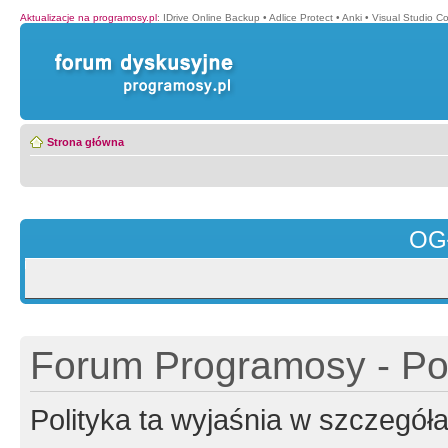
Aktualizacje na programosy.pl
:
IDrive Online Backup
•
Adlice Protect
•
Anki
•
Visual Studio C
Strona główna
OG
Forum Programosy - Pol
Polityka ta wyjaśnia w szczegó