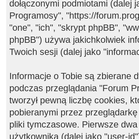
dołączonymi podmiotami (dalej j
Programosy", "https://forum.progr
"one", "ich", "skrypt phpBB", "
phpBB") używa jakichkolwiek in
Twoich sesji (dalej jako "informac
Informacje o Tobie są zbierane
podczas przeglądania "Forum P
tworzył pewną liczbę cookies, k
pobieranymi przez przeglądarkę
pliki tymczasowe. Pierwsze dwa 
użytkownika (dalej jako "user-id"