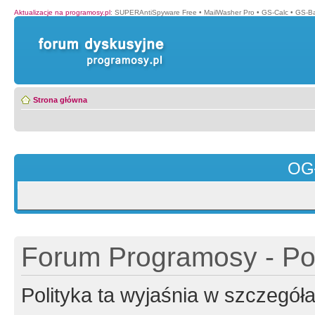
Aktualizacje na programosy.pl
:
SUPERAntiSpyware Free
•
MailWasher Pro
•
GS-Calc
•
GS-B
Strona główna
OG
Forum Programosy - Pol
Polityka ta wyjaśnia w szczegó