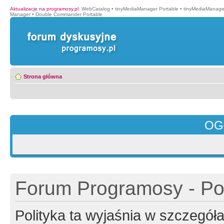
Aktualizacje na programosy.pl
:
WebCatalog
•
tinyMediaManager Portable
•
tinyMediaManage
Manager
•
Double Commander Portable
Strona główna
OG
Forum Programosy - Pol
Polityka ta wyjaśnia w szczegó