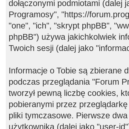
dołączonymi podmiotami (dalej j
Programosy", "https://forum.progr
"one", "ich", "skrypt phpBB", "
phpBB") używa jakichkolwiek in
Twoich sesji (dalej jako "informac
Informacje o Tobie są zbierane
podczas przeglądania "Forum P
tworzył pewną liczbę cookies, k
pobieranymi przez przeglądarkę
pliki tymczasowe. Pierwsze dwa 
użytkownika (dalej jako "user-id"