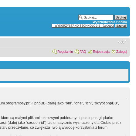
Wyszukiwarka Forum
Regulamin
FAQ
Rejestracja
Zaloguj
.programosy.pl") i phpBB (dalej jako "oni", "one", "ich", "skrypt phpBB",
 które są małymi plikami tekstowymi pobieranymi przez przeglądarkę
sesji (dalej jako "session-id"), automatycznie wyznaczony dla Ciebie przez
tały przeczytane, co zwiększa Twoją wygodę korzystania z forum.