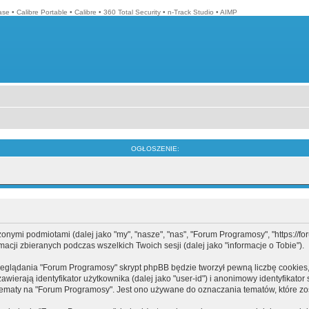
ase
•
Calibre Portable
•
Calibre
•
360 Total Security
•
n-Track Studio
•
AIMP
OGŁOSZENIE:
mi podmiotami (dalej jako "my", "nasze", "nas", "Forum Programosy", "https://forum
cji zbieranych podczas wszelkich Twoich sesji (dalej jako "informacje o Tobie").
eglądania "Forum Programosy" skrypt phpBB będzie tworzył pewną liczbę cookies,
ierają identyfikator użytkownika (dalej jako "user-id") i anonimowy identyfikator 
tematy na "Forum Programosy". Jest ono używane do oznaczania tematów, które zos