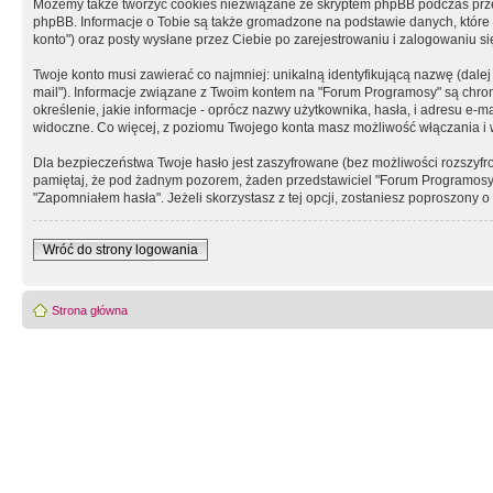
Możemy także tworzyć cookies niezwiązane ze skryptem phpBB podczas prz
phpBB. Informacje o Tobie są także gromadzone na podstawie danych, które do
konto") oraz posty wysłane przez Ciebie po zarejestrowaniu i zalogowaniu się 
Twoje konto musi zawierać co najmniej: unikalną identyfikującą nazwę (dalej
mail"). Informacje związane z Twoim kontem na "Forum Programosy" są chron
określenie, jakie informacje - oprócz nazwy użytkownika, hasła, i adresu 
widoczne. Co więcej, z poziomu Twojego konta masz możliwość włączania i
Dla bezpieczeństwa Twoje hasło jest zaszyfrowane (bez możliwości rozszyfro
pamiętaj, że pod żadnym pozorem, żaden przedstawiciel "Forum Programosy", 
"Zapomniałem hasła". Jeżeli skorzystasz z tej opcji, zostaniesz poproszony
Wróć do strony logowania
Strona główna