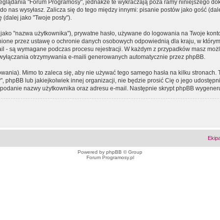
eglądania "Forum Programosy", jednakże te wykraczają poza ramy niniejszego d
 nas wysyłasz. Zalicza się do tego między innymi: pisanie postów jako gość (dalej
(dalej jako "Twoje posty").
 jako "nazwa użytkownika"), prywatne hasło, używane do logowania na Twoje konto (
ione przez ustawę o ochronie danych osobowych odpowiednią dla kraju, w którym z
e-mail - są wymagane podczas procesu rejestracji. W każdym z przypadków masz mo
 wyłączania otrzymywania e-maili generowanych automatycznie przez phpBB.
wania). Mimo to zaleca się, aby nie używać tego samego hasła na kilku stronach. 
phpBB lub jakiejkolwiek innej organizacji, nie będzie prosić Cię o jego udostępn
 o podanie nazwy użytkownika oraz adresu e-mail. Następnie skrypt phpBB wygener
Ekip
Powered by
phpBB
© Group
Forum Programosy.pl