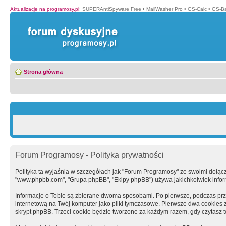
Aktualizacje na programosy.pl
:
SUPERAntiSpyware Free
•
MailWasher Pro
•
GS-Calc
•
GS-B
Strona główna
Forum Programosy - Polityka prywatności
Polityka ta wyjaśnia w szczegółach jak "Forum Programosy" ze swoimi dołączony
"www.phpbb.com", "Grupa phpBB", "Ekipy phpBB") używa jakichkolwiek informa
Informacje o Tobie są zbierane dwoma sposobami. Po pierwsze, podczas prz
internetową na Twój komputer jako pliki tymczasowe. Pierwsze dwa cookies zaw
skrypt phpBB. Trzeci cookie będzie tworzone za każdym razem, gdy czytasz 