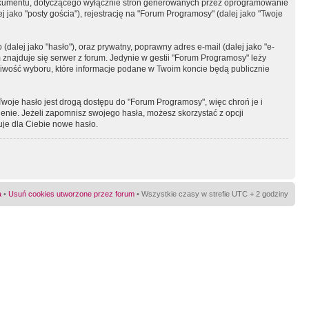
okumentu, dotyczącego wyłącznie stron generowanych przez oprogramowanie
 jako "posty gościa"), rejestrację na "Forum Programosy" (dalej jako "Twoje
dalej jako "hasło"), oraz prywatny, poprawny adres e-mail (dalej jako "e-
najduje się serwer z forum. Jedynie w gestii "Forum Programosy" leży
żliwość wyboru, które informacje podane w Twoim koncie będą publicznie
Twoje hasło jest drogą dostępu do "Forum Programosy", więc chroń je i
ienie. Jeżeli zapomnisz swojego hasła, możesz skorzystać z opcji
uje dla Ciebie nowe hasło.
a
•
Usuń cookies utworzone przez forum
• Wszystkie czasy w strefie UTC + 2 godziny