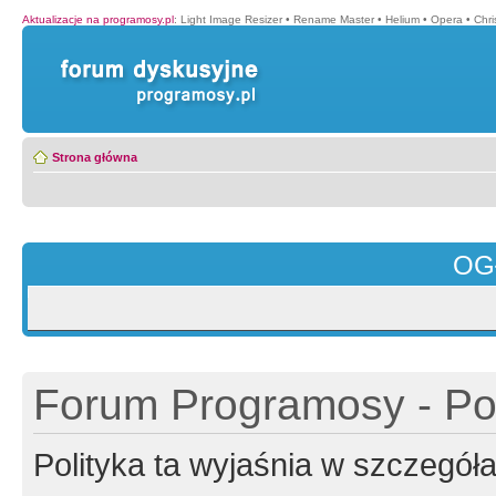
Aktualizacje na programosy.pl
:
Light Image Resizer
•
Rename Master
•
Helium
•
Opera
•
Chr
Strona główna
OG
Forum Programosy - Pol
Polityka ta wyjaśnia w szczegó