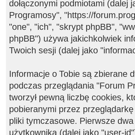
dołączonymi podmiotami (dalej j
Programosy", "https://forum.progr
"one", "ich", "skrypt phpBB", "
phpBB") używa jakichkolwiek in
Twoich sesji (dalej jako "informac
Informacje o Tobie są zbierane
podczas przeglądania "Forum P
tworzył pewną liczbę cookies, k
pobieranymi przez przeglądarkę
pliki tymczasowe. Pierwsze dwa 
użytkownika (dalej jako "user-id"