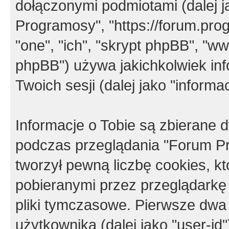
dołączonymi podmiotami (dalej j
Programosy", "https://forum.progr
"one", "ich", "skrypt phpBB", "
phpBB") używa jakichkolwiek in
Twoich sesji (dalej jako "informac
Informacje o Tobie są zbierane
podczas przeglądania "Forum P
tworzył pewną liczbę cookies, k
pobieranymi przez przeglądarkę
pliki tymczasowe. Pierwsze dwa 
użytkownika (dalej jako "user-id"