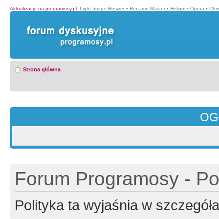
Aktualizacje na programosy.pl
:
Light Image Resizer
•
Rename Master
•
Helium
•
Opera
•
Chr
Strona główna
OG
Forum Programosy - Pol
Polityka ta wyjaśnia w szczegó