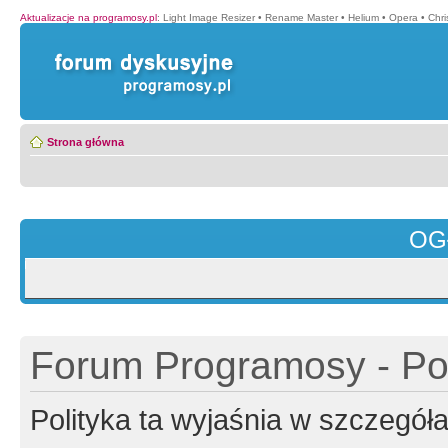
Aktualizacje na programosy.pl
:
Light Image Resizer
•
Rename Master
•
Helium
•
Opera
•
Chr
Strona główna
OG
Forum Programosy - Pol
Polityka ta wyjaśnia w szczegó