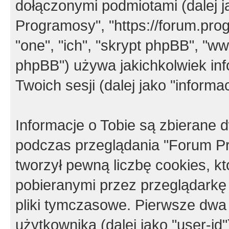
dołączonymi podmiotami (dalej j
Programosy", "https://forum.progr
"one", "ich", "skrypt phpBB", "
phpBB") używa jakichkolwiek in
Twoich sesji (dalej jako "informac
Informacje o Tobie są zbierane
podczas przeglądania "Forum P
tworzył pewną liczbę cookies, k
pobieranymi przez przeglądarkę
pliki tymczasowe. Pierwsze dwa 
użytkownika (dalej jako "user-id"