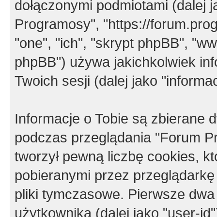
dołączonymi podmiotami (dalej j
Programosy", "https://forum.progr
"one", "ich", "skrypt phpBB", "
phpBB") używa jakichkolwiek in
Twoich sesji (dalej jako "informac
Informacje o Tobie są zbierane
podczas przeglądania "Forum P
tworzył pewną liczbę cookies, k
pobieranymi przez przeglądarkę
pliki tymczasowe. Pierwsze dwa 
użytkownika (dalej jako "user-id"