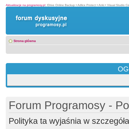
Aktualizacje na programosy.pl
:
IDrive Online Backup
•
Adlice Protect
•
Anki
•
Visual Studio C
Strona główna
OG
Forum Programosy - Pol
Polityka ta wyjaśnia w szczegó