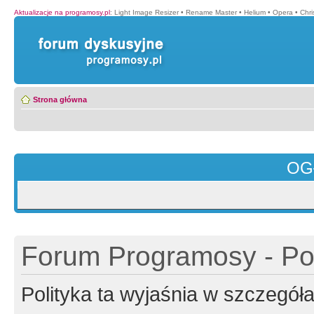
Aktualizacje na programosy.pl
:
Light Image Resizer
•
Rename Master
•
Helium
•
Opera
•
Chr
Strona główna
OG
Forum Programosy - Pol
Polityka ta wyjaśnia w szczegó