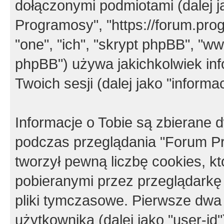
dołączonymi podmiotami (dalej j
Programosy", "https://forum.progr
"one", "ich", "skrypt phpBB", "
phpBB") używa jakichkolwiek in
Twoich sesji (dalej jako "informac
Informacje o Tobie są zbierane
podczas przeglądania "Forum P
tworzył pewną liczbę cookies, k
pobieranymi przez przeglądarkę
pliki tymczasowe. Pierwsze dwa 
użytkownika (dalej jako "user-id"