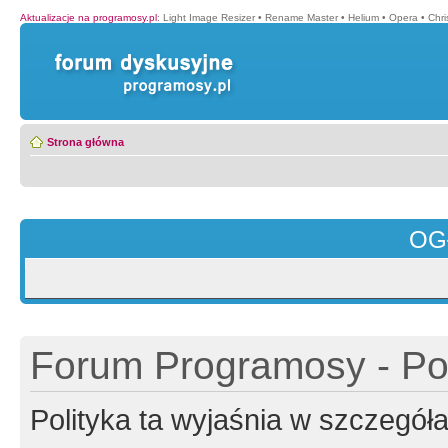
Aktualizacje na programosy.pl
:
Light Image Resizer
•
Rename Master
•
Helium
•
Opera
•
Chr
Strona główna
OG
Forum Programosy - Pol
Polityka ta wyjaśnia w szczegó