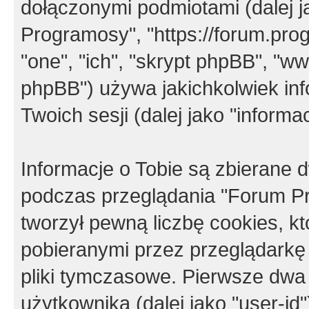
dołączonymi podmiotami (dalej j
Programosy", "https://forum.progr
"one", "ich", "skrypt phpBB", "
phpBB") używa jakichkolwiek in
Twoich sesji (dalej jako "informac
Informacje o Tobie są zbierane
podczas przeglądania "Forum P
tworzył pewną liczbę cookies, k
pobieranymi przez przeglądarkę
pliki tymczasowe. Pierwsze dwa 
użytkownika (dalej jako "user-id"