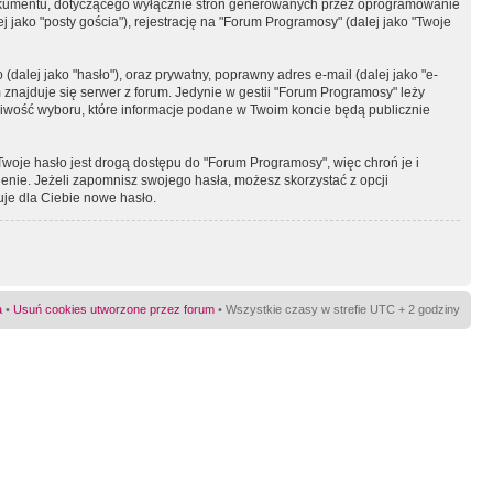
okumentu, dotyczącego wyłącznie stron generowanych przez oprogramowanie
 jako "posty gościa"), rejestrację na "Forum Programosy" (dalej jako "Twoje
dalej jako "hasło"), oraz prywatny, poprawny adres e-mail (dalej jako "e-
najduje się serwer z forum. Jedynie w gestii "Forum Programosy" leży
żliwość wyboru, które informacje podane w Twoim koncie będą publicznie
Twoje hasło jest drogą dostępu do "Forum Programosy", więc chroń je i
ienie. Jeżeli zapomnisz swojego hasła, możesz skorzystać z opcji
uje dla Ciebie nowe hasło.
a
•
Usuń cookies utworzone przez forum
• Wszystkie czasy w strefie UTC + 2 godziny