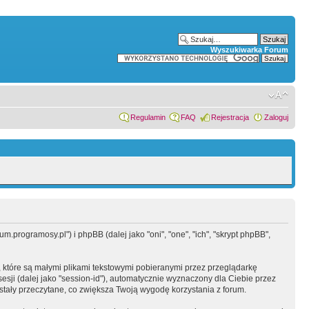
Wyszukiwarka Forum
Regulamin
FAQ
Rejestracja
Zaloguj
.programosy.pl") i phpBB (dalej jako "oni", "one", "ich", "skrypt phpBB",
 które są małymi plikami tekstowymi pobieranymi przez przeglądarkę
sesji (dalej jako "session-id"), automatycznie wyznaczony dla Ciebie przez
tały przeczytane, co zwiększa Twoją wygodę korzystania z forum.