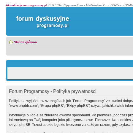
Aktualizacje na programosy.pl
:
SUPERAntiSpyware Free
•
MailWasher Pro
•
GS-Calc
•
GS-B
Strona główna
Forum Programosy - Polityka prywatności
Polityka ta wyjaśnia w szczegółach jak "Forum Programosy" ze swoimi dołączony
"www.phpbb.com", "Grupa phpBB", "Ekipy phpBB") używa jakichkolwiek informa
Informacje o Tobie są zbierane dwoma sposobami. Po pierwsze, podczas prz
internetową na Twój komputer jako pliki tymczasowe. Pierwsze dwa cookies zaw
skrypt phpBB. Trzeci cookie będzie tworzone za każdym razem, gdy czytasz 