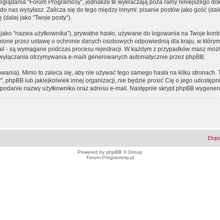
eglądania "Forum Programosy", jednakże te wykraczają poza ramy niniejszego d
 nas wysyłasz. Zalicza się do tego między innymi: pisanie postów jako gość (dalej
(dalej jako "Twoje posty").
 jako "nazwa użytkownika"), prywatne hasło, używane do logowania na Twoje konto (
ione przez ustawę o ochronie danych osobowych odpowiednią dla kraju, w którym z
e-mail - są wymagane podczas procesu rejestracji. W każdym z przypadków masz mo
 wyłączania otrzymywania e-maili generowanych automatycznie przez phpBB.
wania). Mimo to zaleca się, aby nie używać tego samego hasła na kilku stronach. 
phpBB lub jakiejkolwiek innej organizacji, nie będzie prosić Cię o jego udostępn
 o podanie nazwy użytkownika oraz adresu e-mail. Następnie skrypt phpBB wygener
Ekip
Powered by
phpBB
© Group
Forum Programosy.pl