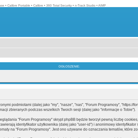
ase
•
Calibre Portable
•
Calibre
•
360 Total Security
•
n-Track Studio
•
AIMP
OGŁOSZENIE:
mi podmiotami (dalej jako "my", "nasze", "nas", "Forum Programosy", "https://forum
cji zbieranych podczas wszelkich Twoich sesji (dalej jako "informacje o Tobie").
eglądania "Forum Programosy" skrypt phpBB będzie tworzył pewną liczbę cookies,
ierają identyfikator użytkownika (dalej jako "user-id") i anonimowy identyfikator 
tematy na "Forum Programosy". Jest ono używane do oznaczania tematów, które zos