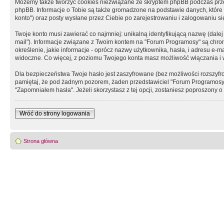
Możemy także tworzyć cookies niezwiązane ze skryptem phpBB podczas prz
phpBB. Informacje o Tobie są także gromadzone na podstawie danych, które do
konto") oraz posty wysłane przez Ciebie po zarejestrowaniu i zalogowaniu się 
Twoje konto musi zawierać co najmniej: unikalną identyfikującą nazwę (dalej
mail"). Informacje związane z Twoim kontem na "Forum Programosy" są chron
określenie, jakie informacje - oprócz nazwy użytkownika, hasła, i adresu 
widoczne. Co więcej, z poziomu Twojego konta masz możliwość włączania i
Dla bezpieczeństwa Twoje hasło jest zaszyfrowane (bez możliwości rozszyfro
pamiętaj, że pod żadnym pozorem, żaden przedstawiciel "Forum Programosy", 
"Zapomniałem hasła". Jeżeli skorzystasz z tej opcji, zostaniesz poproszony
Wróć do strony logowania
Strona główna