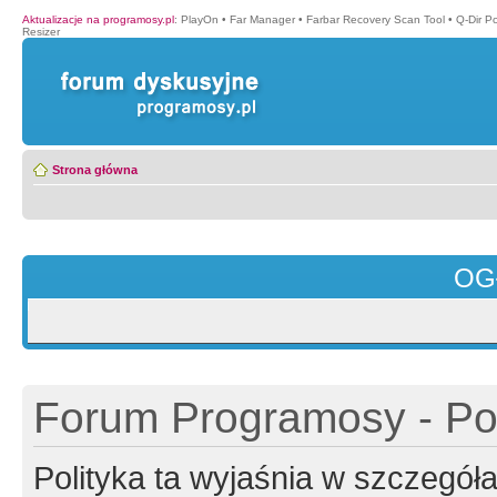
Aktualizacje na programosy.pl
:
PlayOn
•
Far Manager
•
Farbar Recovery Scan Tool
•
Q-Dir P
Resizer
Strona główna
OG
Forum Programosy - Pol
Polityka ta wyjaśnia w szczegó