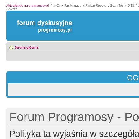
Aktualizacje na programosy.pl
:
PlayOn
•
Far Manager
•
Farbar Recovery Scan Tool
•
Q-Dir P
Resizer
Strona główna
OG
Forum Programosy - Pol
Polityka ta wyjaśnia w szczegó