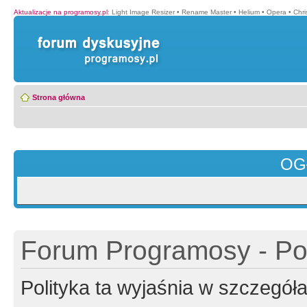
Aktualizacje na programosy.pl
:
Light Image Resizer
•
Rename Master
•
Helium
•
Opera
•
Chr
Strona główna
OG
Forum Programosy - Pol
Polityka ta wyjaśnia w szczegó