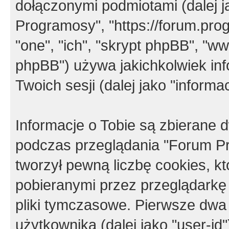
dołączonymi podmiotami (dalej j
Programosy", "https://forum.progr
"one", "ich", "skrypt phpBB", "
phpBB") używa jakichkolwiek in
Twoich sesji (dalej jako "informac
Informacje o Tobie są zbierane
podczas przeglądania "Forum P
tworzył pewną liczbę cookies, k
pobieranymi przez przeglądarkę
pliki tymczasowe. Pierwsze dwa 
użytkownika (dalej jako "user-id"