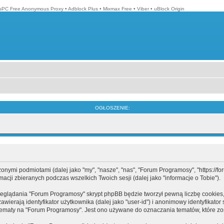
isPC Free Anonymous Proxy
•
Adblock Plus
•
Mixmax Free
•
Viber
•
uBlock Origin
OGŁOSZENIE:
mi podmiotami (dalej jako "my", "nasze", "nas", "Forum Programosy", "https://forum
cji zbieranych podczas wszelkich Twoich sesji (dalej jako "informacje o Tobie").
eglądania "Forum Programosy" skrypt phpBB będzie tworzył pewną liczbę cookies,
ierają identyfikator użytkownika (dalej jako "user-id") i anonimowy identyfikator 
tematy na "Forum Programosy". Jest ono używane do oznaczania tematów, które zos