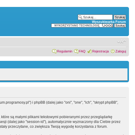
Wyszukiwarka Forum
Regulamin
FAQ
Rejestracja
Zaloguj
.programosy.pl") i phpBB (dalej jako "oni", "one", "ich", "skrypt phpBB",
 które są małymi plikami tekstowymi pobieranymi przez przeglądarkę
sesji (dalej jako "session-id"), automatycznie wyznaczony dla Ciebie przez
tały przeczytane, co zwiększa Twoją wygodę korzystania z forum.