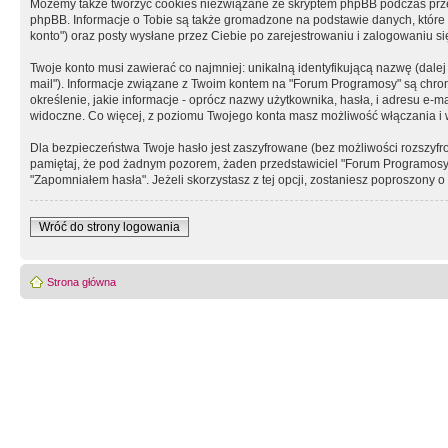
Możemy także tworzyć cookies niezwiązane ze skryptem phpBB podczas prz
phpBB. Informacje o Tobie są także gromadzone na podstawie danych, które do
konto") oraz posty wysłane przez Ciebie po zarejestrowaniu i zalogowaniu się 
Twoje konto musi zawierać co najmniej: unikalną identyfikującą nazwę (dalej
mail"). Informacje związane z Twoim kontem na "Forum Programosy" są chron
określenie, jakie informacje - oprócz nazwy użytkownika, hasła, i adresu 
widoczne. Co więcej, z poziomu Twojego konta masz możliwość włączania i
Dla bezpieczeństwa Twoje hasło jest zaszyfrowane (bez możliwości rozszyfro
pamiętaj, że pod żadnym pozorem, żaden przedstawiciel "Forum Programosy", 
"Zapomniałem hasła". Jeżeli skorzystasz z tej opcji, zostaniesz poproszony
Wróć do strony logowania
Strona główna