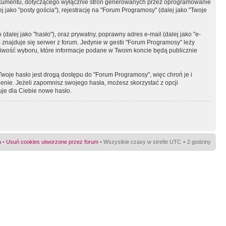
okumentu, dotyczącego wyłącznie stron generowanych przez oprogramowanie
 jako "posty gościa"), rejestrację na "Forum Programosy" (dalej jako "Twoje
dalej jako "hasło"), oraz prywatny, poprawny adres e-mail (dalej jako "e-
najduje się serwer z forum. Jedynie w gestii "Forum Programosy" leży
żliwość wyboru, które informacje podane w Twoim koncie będą publicznie
Twoje hasło jest drogą dostępu do "Forum Programosy", więc chroń je i
ienie. Jeżeli zapomnisz swojego hasła, możesz skorzystać z opcji
uje dla Ciebie nowe hasło.
a
•
Usuń cookies utworzone przez forum
• Wszystkie czasy w strefie UTC + 2 godziny