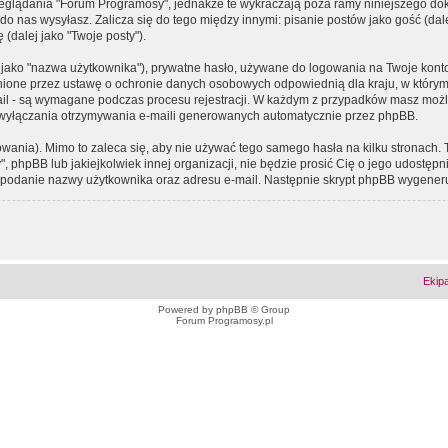
eglądania "Forum Programosy", jednakże te wykraczają poza ramy niniejszego d
 nas wysyłasz. Zalicza się do tego między innymi: pisanie postów jako gość (dalej
(dalej jako "Twoje posty").
 jako "nazwa użytkownika"), prywatne hasło, używane do logowania na Twoje konto (
ione przez ustawę o ochronie danych osobowych odpowiednią dla kraju, w którym z
e-mail - są wymagane podczas procesu rejestracji. W każdym z przypadków masz mo
 wyłączania otrzymywania e-maili generowanych automatycznie przez phpBB.
wania). Mimo to zaleca się, aby nie używać tego samego hasła na kilku stronach. 
phpBB lub jakiejkolwiek innej organizacji, nie będzie prosić Cię o jego udostępn
 o podanie nazwy użytkownika oraz adresu e-mail. Następnie skrypt phpBB wygener
Ekip
Powered by
phpBB
© Group
Forum Programosy.pl