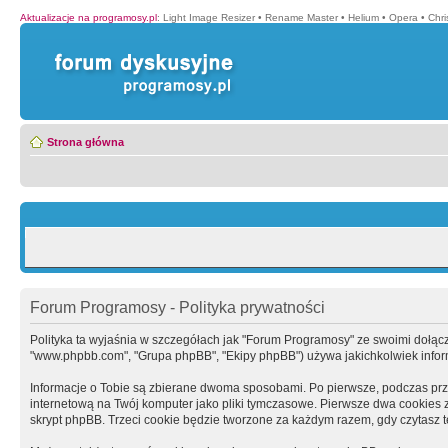
Aktualizacje na programosy.pl
:
Light Image Resizer
•
Rename Master
•
Helium
•
Opera
•
Chr
Strona główna
Forum Programosy - Polityka prywatności
Polityka ta wyjaśnia w szczegółach jak "Forum Programosy" ze swoimi dołączony
"www.phpbb.com", "Grupa phpBB", "Ekipy phpBB") używa jakichkolwiek informa
Informacje o Tobie są zbierane dwoma sposobami. Po pierwsze, podczas prz
internetową na Twój komputer jako pliki tymczasowe. Pierwsze dwa cookies zaw
skrypt phpBB. Trzeci cookie będzie tworzone za każdym razem, gdy czytasz 