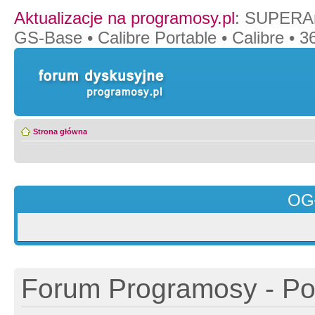
Aktualizacje na programosy.pl
:
SUPERAn
GS-Base
•
Calibre Portable
•
Calibre
•
36
Strona główna
OG
Forum Programosy - Pol