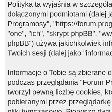
Polityka ta wyjaśnia w szczegó
dołączonymi podmiotami (dalej j
Programosy", "https://forum.progr
"one", "ich", "skrypt phpBB", "
phpBB") używa jakichkolwiek in
Twoich sesji (dalej jako "informac
Informacje o Tobie są zbierane
podczas przeglądania "Forum P
tworzył pewną liczbę cookies, k
pobieranymi przez przeglądarkę
pliki tymczasowe. Pierwsze dwa 