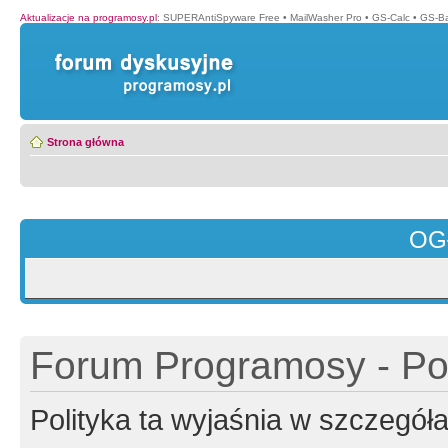
Aktualizacje na programosy.pl
:
SUPERAntiSpyware Free
•
MailWasher Pro
•
GS-Calc
•
GS-B
Strona główna
OG
Forum Programosy - Pol
Polityka ta wyjaśnia w szczegó