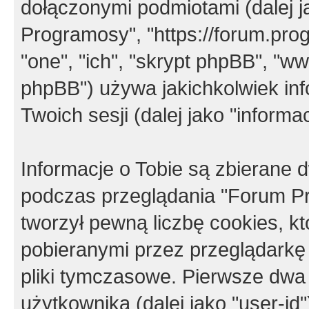
dołączonymi podmiotami (dalej j
Programosy", "https://forum.progr
"one", "ich", "skrypt phpBB", "
phpBB") używa jakichkolwiek in
Twoich sesji (dalej jako "informac
Informacje o Tobie są zbierane
podczas przeglądania "Forum P
tworzył pewną liczbę cookies, k
pobieranymi przez przeglądarkę
pliki tymczasowe. Pierwsze dwa 
użytkownika (dalej jako "user-id"