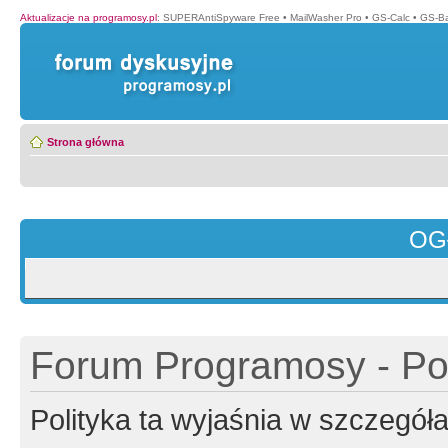
Aktualizacje na programosy.pl
:
SUPERAntiSpyware Free
•
MailWasher Pro
•
GS-Calc
•
GS-B
Strona główna
OG
Forum Programosy - Pol
Polityka ta wyjaśnia w szczegó