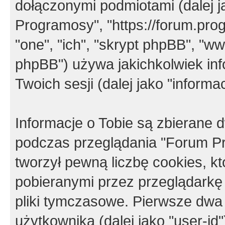
dołączonymi podmiotami (dalej j
Programosy", "https://forum.progr
"one", "ich", "skrypt phpBB", "
phpBB") używa jakichkolwiek in
Twoich sesji (dalej jako "informac
Informacje o Tobie są zbierane
podczas przeglądania "Forum P
tworzył pewną liczbę cookies, k
pobieranymi przez przeglądarkę
pliki tymczasowe. Pierwsze dwa 
użytkownika (dalej jako "user-id"