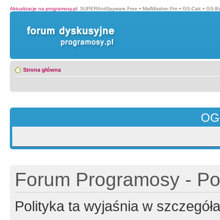
Aktualizacje na programosy.pl
:
SUPERAntiSpyware Free
•
MailWasher Pro
•
GS-Calc
•
GS-B
Strona główna
OG
Forum Programosy - Pol
Polityka ta wyjaśnia w szczegó