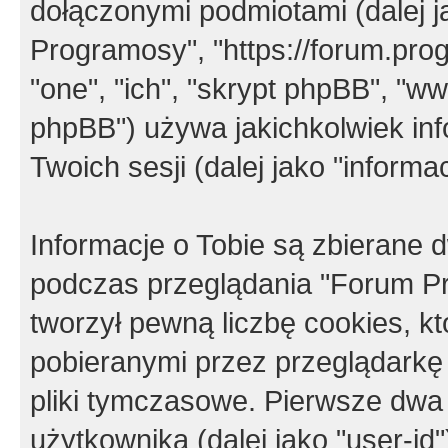
dołączonymi podmiotami (dalej j
Programosy", "https://forum.progr
"one", "ich", "skrypt phpBB", "
phpBB") używa jakichkolwiek in
Twoich sesji (dalej jako "informac
Informacje o Tobie są zbierane
podczas przeglądania "Forum P
tworzył pewną liczbę cookies, k
pobieranymi przez przeglądarkę
pliki tymczasowe. Pierwsze dwa 
użytkownika (dalej jako "user-id"